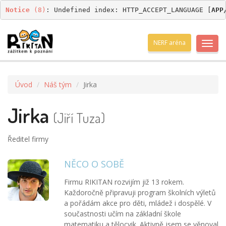
Notice
 (8)
: Undefined index: HTTP_ACCEPT_LANGUAGE [
APP
NERF aréna
Toggl
navig
Úvod
Náš tým
Jirka
Jirka
(Jiří Tuza)
Ředitel firmy
NĚCO O SOBĚ
Firmu RIKITAN rozvijím již 13 rokem.
Každoročně připravuji program školních výletů
a pořádám akce pro děti, mládež i dospělé. V
součastnosti učím na základní škole
matematiku a tělocvik. Aktivně jsem se věnoval