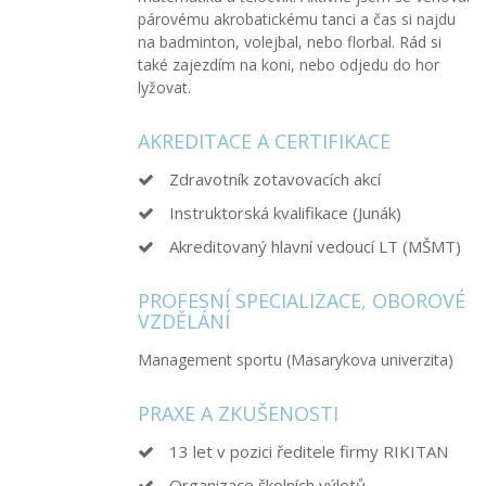
párovému akrobatickému tanci a čas si najdu
na badminton, volejbal, nebo florbal. Rád si
také zajezdím na koni, nebo odjedu do hor
lyžovat.
AKREDITACE A CERTIFIKACE
Zdravotník zotavovacích akcí
Instruktorská kvalifikace (Junák)
Akreditovaný hlavní vedoucí LT (MŠMT)
PROFESNÍ SPECIALIZACE, OBOROVÉ
VZDĚLÁNÍ
Management sportu (Masarykova univerzita)
PRAXE A ZKUŠENOSTI
13 let v pozici ředitele firmy RIKITAN
Organizace školních výletů