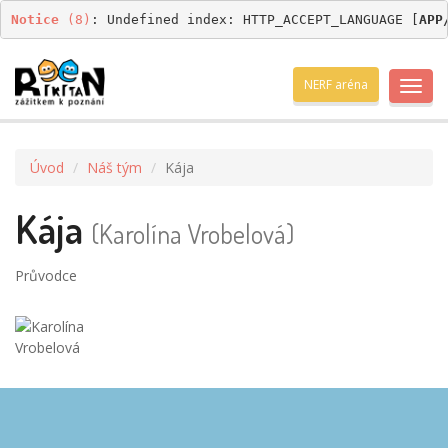
Notice
 (8)
: Undefined index: HTTP_ACCEPT_LANGUAGE [
APP
NERF aréna
Toggl
navig
Úvod
Náš tým
Kája
Kája
(Karolína Vrobelová)
Průvodce